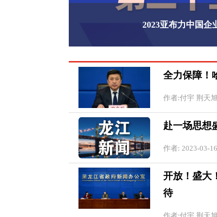
2023亚布力中国
全力保障！
作者:付宇 荆天旭 20
赴一场思想
作者: 2023-03-16
开放！盛大
待
作者:付宇 荆天旭 20