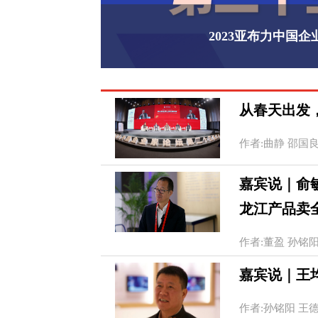
2023亚布力中国
从春天出发
作者:曲静 邵国良 20
嘉宾说｜俞敏
龙江产品卖
作者:董盈 孙铭阳 王
嘉宾说｜王均
作者:孙铭阳 王德斌 