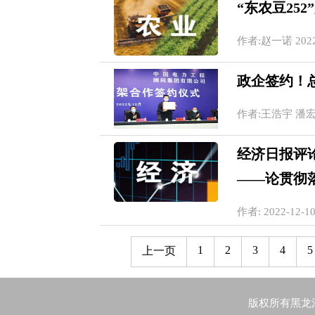
“东农豆25
作者:赵一诺 2022-1
政企签约！总
作者:王浩宇 潘宏宇 2
经济日报评
——论贯彻
作者: 2022-12-10
1
2
3
4
5
上一页
版权所有黑龙