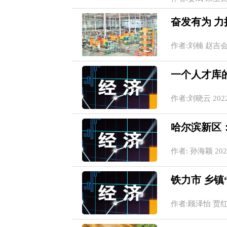
奋发有为 力
作者:刘楠 赵吉会 20
一个人才库
作者:刘晓云 2022-1
哈尔滨新区
作者: 孙海颖 2022-
铁力市 乡镇
作者:顾泽怡 贾红路 2