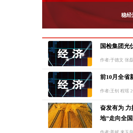
稳经
国检集团光
作者:于德文 张磊 20
前10月全省
作者:王钊 程瑶 2022
奋发有为 
地”走向全国
作者:姜斌 来玉良 刘畅