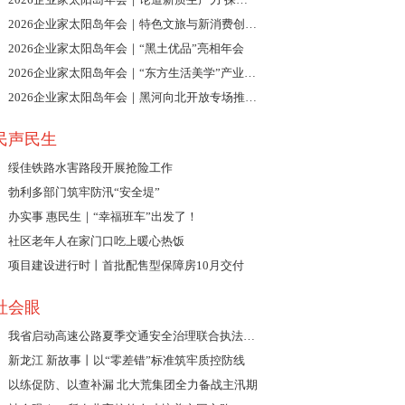
2026企业家太阳岛年会｜特色文旅与新消费创新发展论坛举行
2026企业家太阳岛年会｜“黑土优品”亮相年会
2026企业家太阳岛年会｜“东方生活美学”产业创新发展分享会举行
2026企业家太阳岛年会｜黑河向北开放专场推介会举行
民声民生
绥佳铁路水害路段开展抢险工作
勃利多部门筑牢防汛“安全堤”
办实事 惠民生｜“幸福班车”出发了！
社区老年人在家门口吃上暖心热饭
项目建设进行时丨首批配售型保障房10月交付
社会眼
我省启动高速公路夏季交通安全治理联合执法行动
新龙江 新故事丨以“零差错”标准筑牢质控防线
以练促防、以查补漏 北大荒集团全力备战主汛期