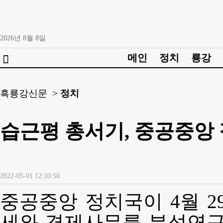
2026년
8월
8일
메인
정치
룡강

흑룡강신문 >
정치
습근평 총서기, 중공중앙
2022-05-01 12:10:50
중공중앙 정치국이 4월 2
세와 경제사무를 분석연구하고