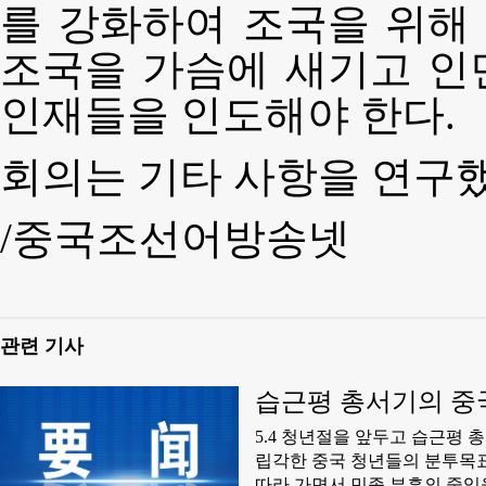
를 강화하여 조국을 위해
조국을 가슴에 새기고 인
인재들을 인도해야 한다.
회의는 기타 사항을 연구했
/중국조선어방송넷
관련 기사
습근평 총서기의 중
5.4 청년절을 앞두고 습근평 
립각한 중국 청년들의 분투목
따라 가면서 민족 부흥의 중임