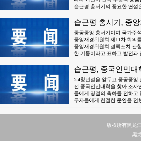
습근평 총서기의 중요한 연설은
생들은 총서기의 부탁을 명기하
같이 하는 감정을 학업의 전 
습근평 총서기, 중앙
습근평 총서기는 중국인민대학 
중공중앙 총서기이며 국가주석
년들의 분투목표와 전진방향을 
중앙재경위원회 제11차 회의를
족부흥의 중임을 짊어진 시대의
중앙재경위원회 결책포치 관철
말은 수많은 청년 학생들을 크
한 기둥이라고 표하고 발전과 
신이 본과 3학년 때 참군했던
현대화 기초시설 시스템을 구축
하고 민족부흥의 중임을 감당할
련해야 한다고 강조했다. 중
습근평, 중국인민대
각지 각 부문은 중앙재경위원
5.4청년절을 앞두고 중공중앙
동 추진해야 한다. 중공중앙 정치국 상무위원이며 국무원 총리이며 중앙재경위원회 부주임인 리극강,
전 중국인민대학을 찾아 조사연
중공중앙 정치국 상무위원이며
들에게 명절의 축하를 전하고 
국 상무위원이며 국무원 부총리
무자들에게 친절한 문안을 전했
시설 건설 전면 강화 문제에 
세우며 청춘과 시대, 인민을 
부, 농업농촌부, 수리부 등 
장 훌륭한 성적을 따낼 수 있
관철 상황에 관한 국가발전개혁
재를 육성하고 어떤 인재를 육
행 등 부문의 회보를 청취했다.
版权所有黑龙江日
문제라고 강조했다. 당의 령도
黑
본과업을 관철하고 홍색 유전자