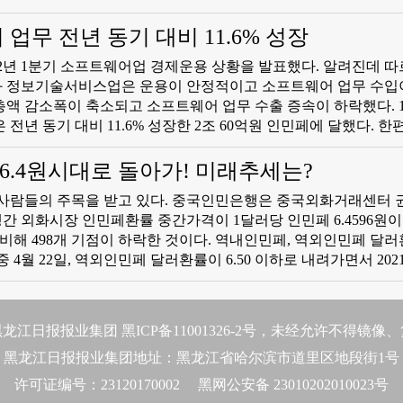
류 운행은 국민경제 안정 운행의 기본 구도를 아주 유력하게 지
하휘 회장 조리는 생산과 소비는 여전히 물류 수요를 지탱하는 
업무 전년 동기 대비 11.6% 성장
의 증가 속도가 6.5%에 달했고 민생물류도 8% 이상에 달해 전체
2년 1분기 소프트웨어업 경제운용 상황을 발표했다. 알려진데 따르
 했다.
 정보기술서비스업은 운용이 안정적이고 소프트웨어 업무 수입
총액 감소폭이 축소되고 소프트웨어 업무 수출 증속이 하락했다. 
 동기 대비 11.6% 성장한 2조 60억원 인민페에 달했다. 한편 소프트웨
볼 때 올해 1분기 리윤 총액은 전년 동기 대비 3.9% 축소된 203
6.4원시대로 돌아가! 미래추세는?
비해 2.8%포인트 하락한 것으로 나타났다.
가 사람들의 주목을 받고 있다. 중국인민은행은 중국외화거래센터 
 은행간 외화시장 인민페환률 중간가격이 1달러당 인민페 6.4596원
 비해 498개 기점이 하락한 것이다. 역내인민페, 역외인민페 달
 4월 22일, 역외인민페 달러환률이 6.50 이하로 내려가면서 2021
. 인민페 달러환률 왜 내려갔을가? 일반적으로 달러지수의 강약
向)관계가 존재하는데 저쪽이 강해지면 이쪽이 약해지고 저쪽이 
미국련방준비제도리사회 리식상향조정 예기의 진일보 강화에 따라
龙江日报报业集团 黑ICP备11001326-2号，未经允许不得镜像
다. 달러지수의 강세로 엔, 원화, 싱가포르달러를 포함한 주요 
黑龙江日报报业集团地址：黑龙江省哈尔滨市道里区地段街1号
했고 역외인민페환률도 따라서 영향을 받았다. ​인민페 환률의 미
 달러와 인민페의 쌍변환률로 보면 2015년 '8.11환률개혁'으
许可证编号：23120170002 黑网公安备 23010202010023号
65~6.70사이에 있었고 당면 인민페 환률수준이 강하기에 금후 중