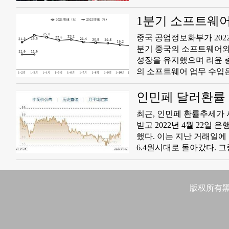
렷이 초과했으며 전체 물
다. 중국물류구매련합회 
1분기 소프트웨어 
고 분석했다. 공업품 물류
중국 공업정보화부가 202
비교적 좋은 버팀목 역할을
분기 중국의 소프트웨어와
성장을 유지했으며 리윤 
의 소프트웨어 업무 수입은 전년
어 업무 수입 성장 상황을 
에 달했다. 이밖에 올해 1분기 소프트웨어 업무 수출은 전년 동기 대비 4.3% 증가한 116억달러에 달하
인민페 달러환률 
고 증속은 지난 1~2월에 
​최근, 인민페 환률추세
받고 2022년 4월 22일
했다. 이는 지난 거래일에
6.4원시대로 돌아갔다. 그중
일이래 최저치를 기록했다
등 비달러화페와 반향(反
쪽이 강해진다. 최근, 
版权所有黑
4월후 지속적으로 인상되였
페 달러환률이 모두 하락
중금회사 연구보고에 따르면
까지 평균가격 수준은 6.