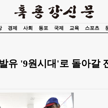
강
경제
사회
동포
국제
교육
스포츠
휘발유 '9원시대'로 돌아갈 