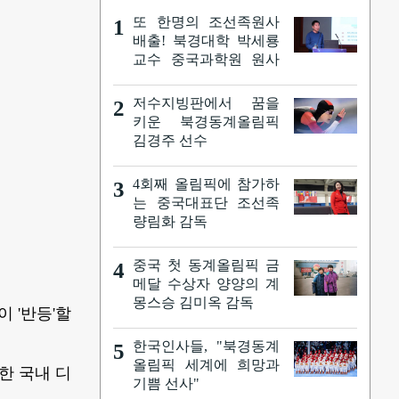
또 한명의 조선족원사
1
배출! 북경대학 박세룡
교수 중국과학원 원사
로 선출
저수지빙판에서 꿈을
2
키운 북경동계올림픽
김경주 선수
4회째 올림픽에 참가하
3
는 중국대표단 조선족
량림화 감독
중국 첫 동계올림픽 금
4
메달 수상자 양양의 계
몽스승 김미옥 감독
 '반등'할
한국인사들, "북경동계
5
올림픽 세계에 희망과
한 국내 디
기쁨 선사"