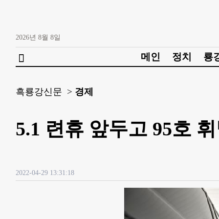
2026년
8월
8일
메인
정치
룡

흑룡강신문 >
경제
5.1 련휴 앞두고 95호 
2022-04-29 13:31:18