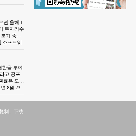
탱했다고 말했
주요 력량이라
 물류 수요에
면 올해 1
이 두자리수
1분기 중국
1억원 인민폐
권한을 부여
이라고 공포
러환률은 모두
년 8월 23
은 인민페
약해지면 이
 달러지수가
、复制、下载
아시아주 화
래추세는?
로부터 현재
추로 복귀할