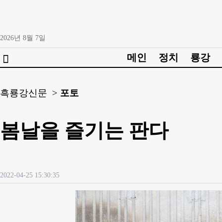
2026년
8월
7일
메인
정치
룡강

흑룡강신문 >
포토
봄날을 즐기는 판다
2022-04-25 15:30:35