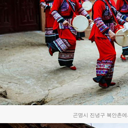
곤명시 진녕구 복안촌에