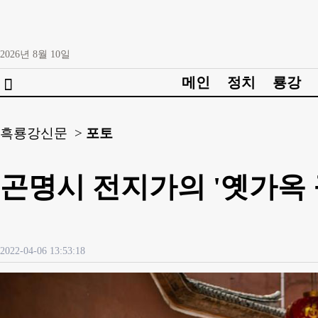
2026년
8월
10일
메인
정치
룡강

흑룡강신문 >
포토
곤명시 전지가의 '옛가옥
2022-04-06 13:53:18