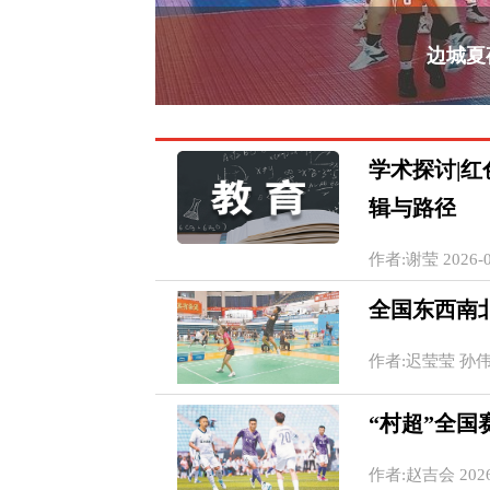
边城夏
学术探讨|
辑与路径
作者:谢莹 2026-07
全国东西南
作者:迟莹莹 孙伟民 
“村超”全
作者:赵吉会 2026-0