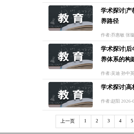
学术探讨|
养路径
作者:乔惠敏 张璇 20
学术探讨|
养体系的构
作者:吴迪 孙中英 赵倩
学术探讨|
作者:赵阳 2026-07
1
2
3
4
5
上一页