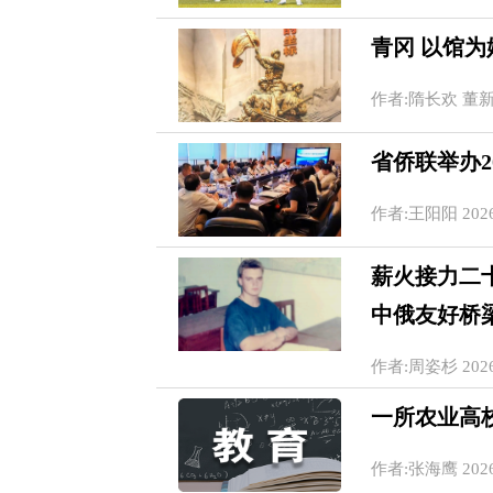
青冈 以馆
作者:隋长欢 董新英 2
省侨联举办2
作者:王阳阳 2026-0
薪火接力二
中俄友好桥
作者:周姿杉 2026-0
一所农业高
作者:张海鹰 2026-0