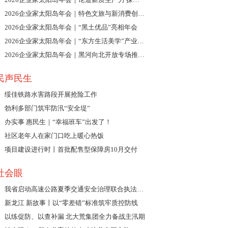
2026企业家太阳岛年会｜特色文旅与新消费创新发展论坛举行
2026企业家太阳岛年会｜“黑土优品”亮相年会
2026企业家太阳岛年会｜“东方生活美学”产业创新发展分享会举行
2026企业家太阳岛年会｜黑河向北开放专场推介会举行
民声民生
绥佳铁路水害路段开展抢险工作
勃利多部门筑牢防汛“安全堤”
办实事 惠民生｜“幸福班车”出发了！
社区老年人在家门口吃上暖心热饭
项目建设进行时丨首批配售型保障房10月交付
社会眼
我省启动高速公路夏季交通安全治理联合执法行动
新龙江 新故事丨以“零差错”标准筑牢质控防线
以练促防、以查补漏 北大荒集团全力备战主汛期