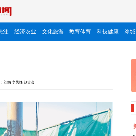
关注
经济农业
文化旅游
教育体育
科技健康
冰城
：刘娟 李民峰 赵吉会