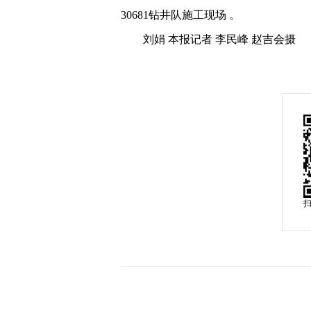
30681钻井队施工现场 。
刘娟 本报记者 李民峰 赵吉会摄