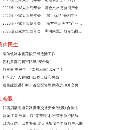
2026企业家太阳岛年会｜特色文旅与新消费创新发展论坛举行
2026企业家太阳岛年会｜“黑土优品”亮相年会
2026企业家太阳岛年会｜“东方生活美学”产业创新发展分享会举行
2026企业家太阳岛年会｜黑河向北开放专场推介会举行
民声民生
绥佳铁路水害路段开展抢险工作
勃利多部门筑牢防汛“安全堤”
办实事 惠民生｜“幸福班车”出发了！
社区老年人在家门口吃上暖心热饭
项目建设进行时丨首批配售型保障房10月交付
社会眼
我省启动高速公路夏季交通安全治理联合执法行动
新龙江 新故事丨以“零差错”标准筑牢质控防线
以练促防、以查补漏 北大荒集团全力备战主汛期