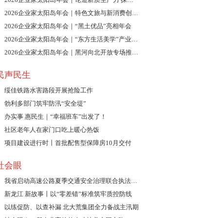
2026企业家太阳岛年会｜特色文旅与新消费创新发展论坛举行
2026企业家太阳岛年会｜“黑土优品”亮相年会
2026企业家太阳岛年会｜“东方生活美学”产业创新发展分享会举行
2026企业家太阳岛年会｜黑河向北开放专场推介会举行
民声民生
绥佳铁路水害路段开展抢险工作
勃利多部门筑牢防汛“安全堤”
办实事 惠民生｜“幸福班车”出发了！
社区老年人在家门口吃上暖心热饭
项目建设进行时丨首批配售型保障房10月交付
社会眼
我省启动高速公路夏季交通安全治理联合执法行动
新龙江 新故事丨以“零差错”标准筑牢质控防线
以练促防、以查补漏 北大荒集团全力备战主汛期