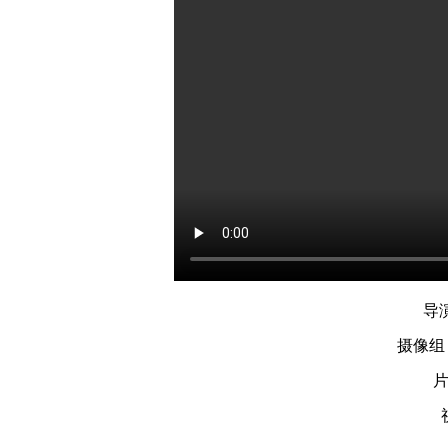
导
摄像组