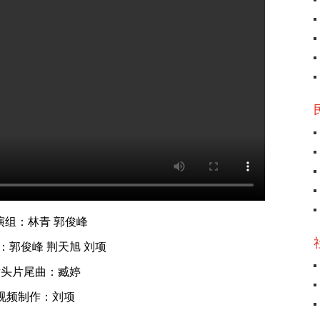
演组：林青 郭俊峰
：郭俊峰 荆天旭 刘项
片头片尾曲：臧婷
视频制作：刘项