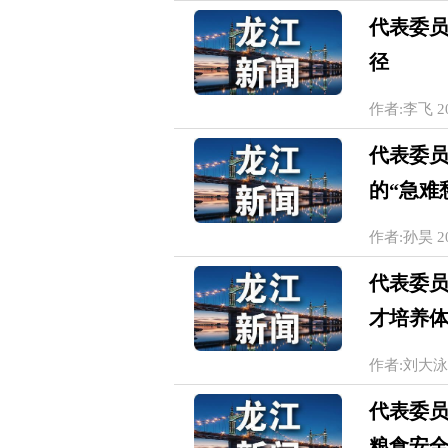
代表委员
径
作者:李飞 202
代表委员
的“急难
作者:孙昊 202
代表委
才培养
作者:刘大泳 20
代表委员
粮食安