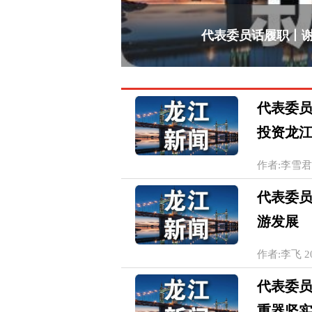
代表委员话履职丨谢
代表委员
投资龙
作者:李雪君 20
代表委员
游发展
作者:李飞 202
代表委员
重器坚实