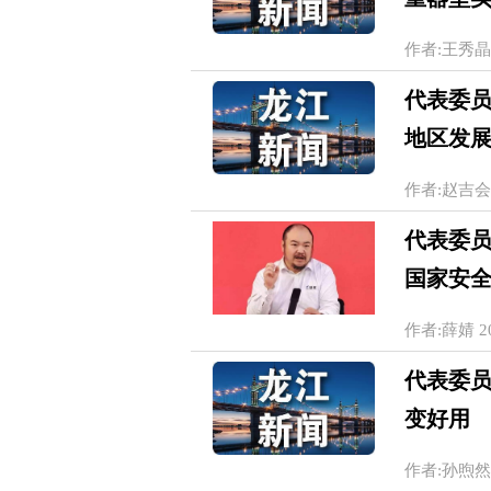
作者:王秀晶 刘莉
代表委员
地区发
作者:赵吉会 20
代表委
国家安
作者:薛婧 202
代表委
变好用
作者:孙煦然 孙