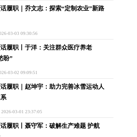
话履职｜乔文志：探索“定制农业”新路
6-03-03 09:30:56
话履职丨​于洋：关注群众医疗养老
愁盼”
6-03-02 09:09:51
员话履职｜赵坤宇：助力完善冰雪运动人
体系
26-03-01 23:37:05
话履职丨聂守军：破解生产难题 护航
全