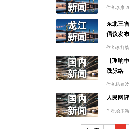
作者:李雍 202
东北三
倡议发
作者:李抑嫱 王
【理响
践脉络
作者:陈建波 20
人民网评
作者:徐玉涵 20