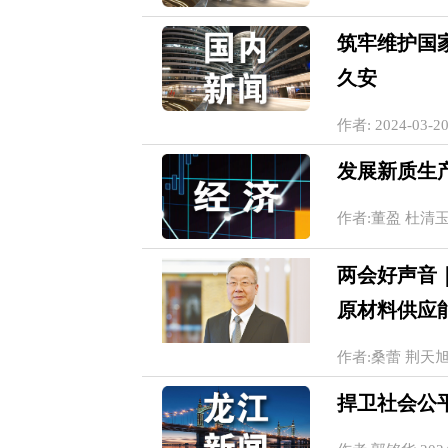
筑牢维护国
久安
作者: 2024-03-20
发展新质生
作者:董盈 杜清玉 20
两会好声音
原材料供应
作者:桑蕾 荆天旭 20
捍卫社会公