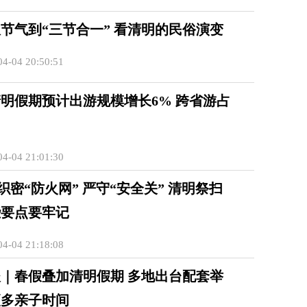
节气到“三节合一” 看清明的民俗演变
4-04 20:50:51
明假期预计出游规模增长6% 跨省游占
%
4-04 21:01:30
 织密“防火网” 严守“安全关” 清明祭扫
些要点要牢记
4-04 21:18:08
｜春假叠加清明假期 多地出台配套举
更多亲子时间