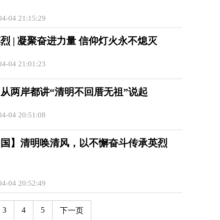
4-04 21:15:29
烈 | 凝聚奋进力量 信仰灯火永不熄灭
4-04 21:01:23
从两岸都讲“清明不回厝无祖”说起
4-04 20:51:08
中国】清明唤清风，以不懈奋斗传承英烈
4-04 20:52:49
3
4
5
下一页