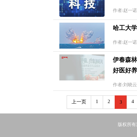
作者:赵一诺 20
哈工大学
作者:赵一诺 20
伊春森
好医好
作者:刘晓云 20
1
2
4
上一页
3
版权所有