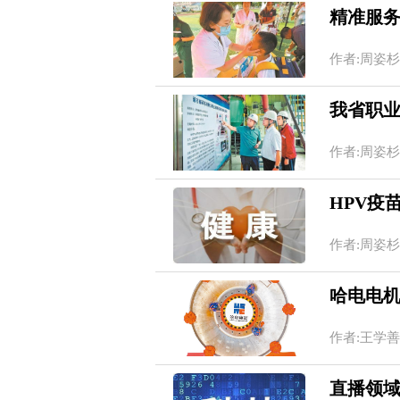
精准服务
作者:周姿杉 20
我省职
作者:周姿杉 20
HPV疫
作者:周姿杉 20
哈电电
作者:王学善 刘
直播领域