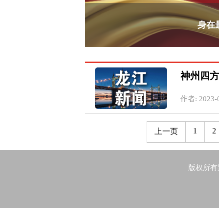
身在
神州四方
作者: 2023-0
1
2
上一页
版权所有