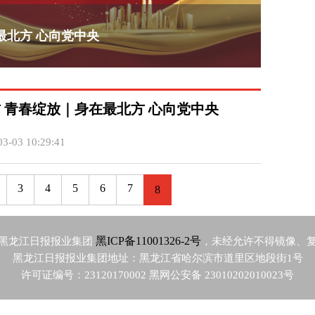
最北方 心向党中央
 青春绽放｜身在最北方 心向党中央
3-03 10:29:41
3
4
5
6
7
8
黑ICP备11001326-2号
黑龙江日报报业集团
，未经允许不得镜像、
黑龙江日报报业集团地址：黑龙江省哈尔滨市道里区地段街1号
许可证编号：23120170002 黑网公安备 23010202010023号