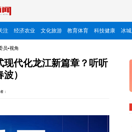
关注
经济农业
文化旅游
教育体育
科技健康
冰城
委员•视角
式现代化龙江新篇章？听听
春波）
者：