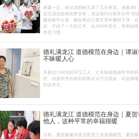
寒露一过，哈尔滨的秋又添了几分寒意。凌晨4时
还沉浸在甜美的梦乡里，龙运现代出租车公司“的
暖的家中出发，她先将自己爱车里外擦拭干净，在
后，开始了一天的工作。从2005年至今，李莉始
作息习惯。
德礼满龙江 道德模范在身边｜谭淑
不昧暖人心
月薪仅1500元的环卫工人，丈夫疾病缠身常年吃
肘，但面对意外捡到的将近10万元现金，却选择
归还失主。
德礼满龙江 道德模范在身边｜夏贺
他人，这种平常的幸福很暖
日前，夏贺春被评选为黑龙江省道德模范。夏贺春