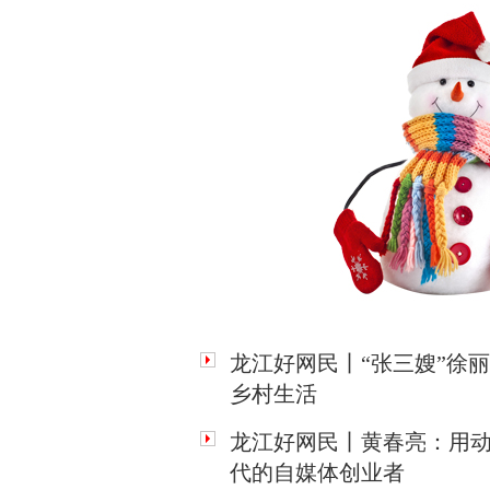
龙江好网民丨“张三嫂”徐
乡村生活
龙江好网民丨黄春亮：用动
代的自媒体创业者