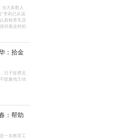
，当大多数人
姐”李莉已从温
认真检查车况
终保持着这样的
华：拾金
药，日子捉襟见
毫不犹豫地主动
春：帮助
是一名教育工