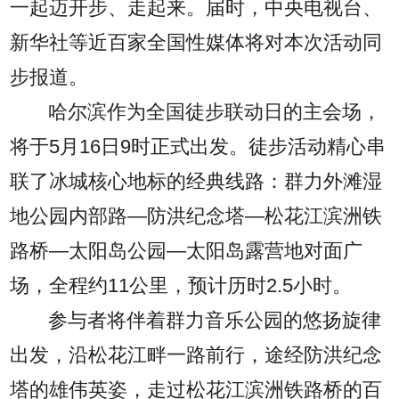
一起迈开步、走起来。届时，中央电视台、
新华社等近百家全国性媒体将对本次活动同
步报道。
哈尔滨作为全国徒步联动日的主会场，
将于5月16日9时正式出发。徒步活动精心串
联了冰城核心地标的经典线路：群力外滩湿
地公园内部路—防洪纪念塔—松花江滨洲铁
路桥—太阳岛公园—太阳岛露营地对面广
场，全程约11公里，预计历时2.5小时。
参与者将伴着群力音乐公园的悠扬旋律
出发，沿松花江畔一路前行，途经防洪纪念
塔的雄伟英姿，走过松花江滨洲铁路桥的百