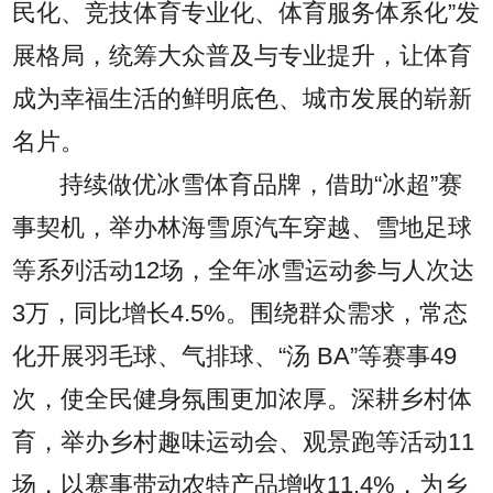
民化、竞技体育专业化、体育服务体系化”发
展格局，统筹大众普及与专业提升，让体育
成为幸福生活的鲜明底色、城市发展的崭新
名片。
持续做优冰雪体育品牌，借助“冰超”赛
事契机，举办林海雪原汽车穿越、雪地足球
等系列活动12场，全年冰雪运动参与人次达
3万，同比增长4.5%。围绕群众需求，常态
化开展羽毛球、气排球、“汤 BA”等赛事49
次，使全民健身氛围更加浓厚。深耕乡村体
育，举办乡村趣味运动会、观景跑等活动11
场，以赛事带动农特产品增收11.4%，为乡