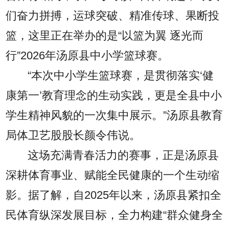
们奋力拼搏，运球突破、精准传球、果断投
篮，这里正在举办的是“以篮为翼 逐光而
行”2026年汤原县中小学篮球赛。
“本次中小学生篮球赛，是贯彻落实‘健
康第一’教育理念的生动实践，更是全县中小
学生精神风貌的一次集中展示。”汤原县教育
局体卫艺股股长颜令伟说。
这场充满青春活力的赛事，正是汤原县
深耕体育事业、赋能全民健康的一个生动缩
影。据了解，自2025年以来，汤原县紧扣全
民体育纵深发展目标，全力构建“群众健身全