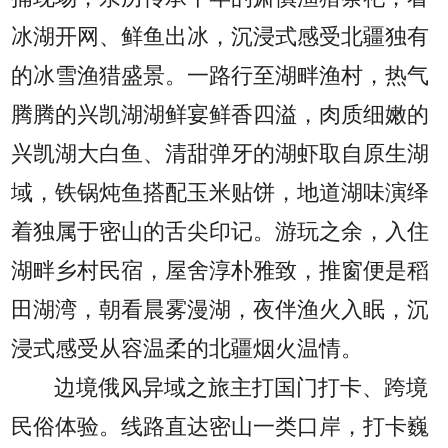
冰湖开网、鲜鱼出冰，沉浸式感受北疆独有
的冰雪渔猎盛景。一路行至湖畔渔村，热气
腾腾的兴凯湖湖鲜宴鲜香四溢，肉质细嫩的
兴凯湖大白鱼、清甜弹牙的湖虾取自原生湖
域，铁锅炖鱼搭配玉米贴饼，地道湖味演绎
着独属于密山的舌尖印记。游玩之余，入住
湖畔乡村民宿，屋舍淳朴雅致，推窗便是稻
田湖湾，朝看晨雾漫湖，夜伴渔火入眠，沉
浸式感受从容温柔的北疆烟火温情。
边境俄风异域之旅主打国门打卡、跨境
民俗体验。线路直达密山一类口岸，打卡巍