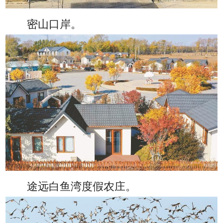
密山口岸。
途远白鱼湾度假农庄。