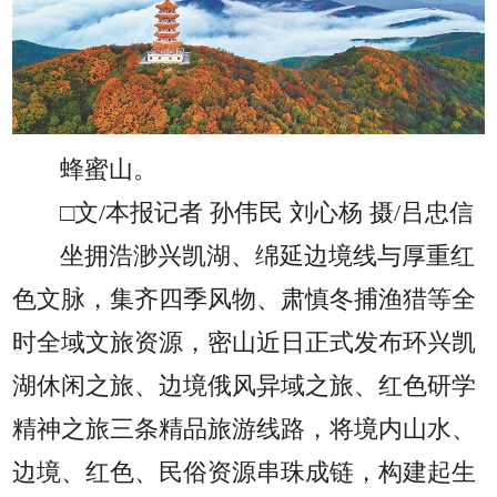
蜂蜜山。
□文/本报记者 孙伟民 刘心杨 摄/吕忠信
坐拥浩渺兴凯湖、绵延边境线与厚重红
色文脉，集齐四季风物、肃慎冬捕渔猎等全
时全域文旅资源，密山近日正式发布环兴凯
湖休闲之旅、边境俄风异域之旅、红色研学
精神之旅三条精品旅游线路，将境内山水、
边境、红色、民俗资源串珠成链，构建起生