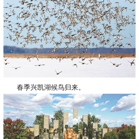
春季兴凯湖候鸟归来。