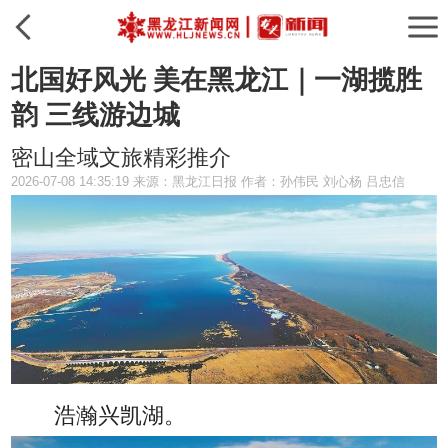
北国好风光 美在黑龙江｜一湖揽胜
韵 三线游边城
密山全域文旅精彩推介
2026-07-08 14:35:19 来源：黑龙江日报 作者：孙伟民 刘心杨 吕忠信
浩瀚兴凯湖。