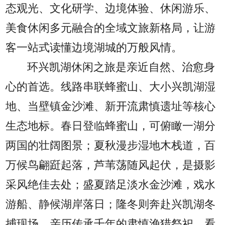
态观光、文化研学、边境体验、休闲游乐、
美食休闲多元融合的全域文旅新格局，让游
客一站式读懂边境湖城的万般风情。
环兴凯湖休闲之旅是亲近自然、治愈身
心的首选。线路串联蜂蜜山、大小兴凯湖湿
地、当壁镇金沙滩、新开流肃慎遗址等核心
生态地标。春日登临蜂蜜山，可俯瞰一湖分
两国的壮阔图景；夏秋漫步湿地木栈道，百
万候鸟翩跹起落，芦苇荡随风起伏，是摄影
采风绝佳去处；盛夏踏足淡水金沙滩，戏水
游船、静候湖岸落日；隆冬则奔赴兴凯湖冬
捕现场，亲历传承千年的肃慎渔猎祭祀，看