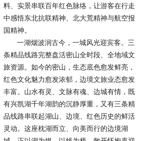
料、实景串联百年红色脉络，让游客在行走
中感悟东北抗联精神、北大荒精神与航空报
国精神。
一湖烟波润古今，一城风光迎宾客。三
条精品线路完整盘活密山全时段、全地域文
旅资源。如今的密山，生态底色愈发鲜亮，
红色文化魅力愈发浓郁，边境文旅业态愈发
丰富。山水有灵、文脉有魂、边城有情，既
有兴凯湖千年湖韵的沉静厚重，又有三条精
品线路串联起湖山、边境、红色历史的鲜活
灵动。这座枕湖而立、向美而行的边境湖
城，正以湖为媒、以线为桥，敞开怀抱喜迎