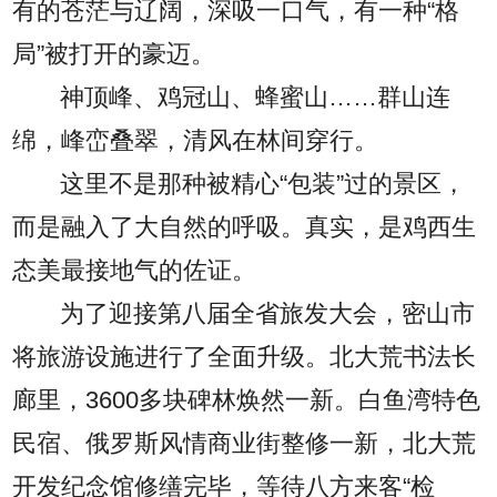
有的苍茫与辽阔，深吸一口气，有一种“格
局”被打开的豪迈。
神顶峰、鸡冠山、蜂蜜山……群山连
绵，峰峦叠翠，清风在林间穿行。
这里不是那种被精心“包装”过的景区，
而是融入了大自然的呼吸。真实，是鸡西生
态美最接地气的佐证。
为了迎接第八届全省旅发大会，密山市
将旅游设施进行了全面升级。北大荒书法长
廊里，3600多块碑林焕然一新。白鱼湾特色
民宿、俄罗斯风情商业街整修一新，北大荒
开发纪念馆修缮完毕，等待八方来客“检