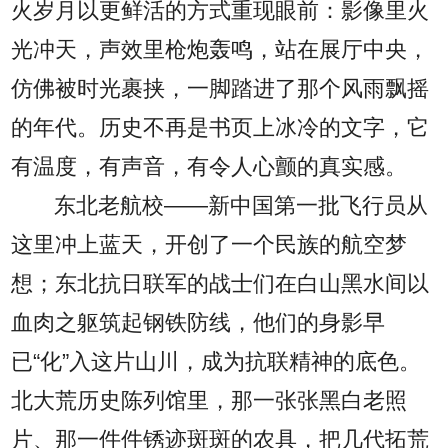
火岁月以更鲜活的方式重现眼前：影像里火
光冲天，声效里枪炮轰鸣，站在展厅中央，
仿佛被时光裹挟，一脚踏进了那个风雨飘摇
的年代。历史不再是书页上冰冷的文字，它
有温度，有声音，有令人心颤的真实感。
东北老航校——新中国第一批飞行员从
这里冲上蓝天，开创了一个民族的航空梦
想；东北抗日联军的战士们在白山黑水间以
血肉之躯筑起钢铁防线，他们的身影早
已“化”入这片山川，成为抗联精神的底色。
北大荒历史陈列馆里，那一张张黑白老照
片、那一件件锈迹斑斑的农具，把几代拓荒