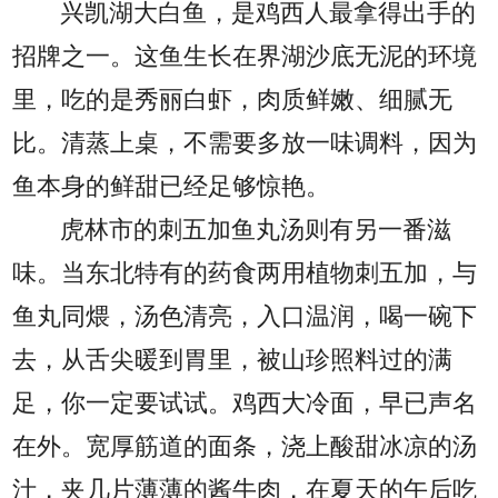
兴凯湖大白鱼，是鸡西人最拿得出手的
招牌之一。这鱼生长在界湖沙底无泥的环境
里，吃的是秀丽白虾，肉质鲜嫩、细腻无
比。清蒸上桌，不需要多放一味调料，因为
鱼本身的鲜甜已经足够惊艳。
虎林市的刺五加鱼丸汤则有另一番滋
味。当东北特有的药食两用植物刺五加，与
鱼丸同煨，汤色清亮，入口温润，喝一碗下
去，从舌尖暖到胃里，被山珍照料过的满
足，你一定要试试。鸡西大冷面，早已声名
在外。宽厚筋道的面条，浇上酸甜冰凉的汤
汁，夹几片薄薄的酱牛肉，在夏天的午后吃