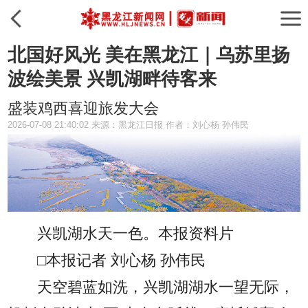
北国好风光 美在黑龙江｜乌苏里扬
波绘美景 兴凯湖畔待客来
盛装鸡西喜迎旅发大会
2026-07-08 21:40:02 来源：黑龙江日报 作者：刘心杨 孙伟民
兴凯湖水天一色。本报资料片
□本报记者 刘心杨 孙伟民
天空碧蓝如洗，兴凯湖湖水一望无际，