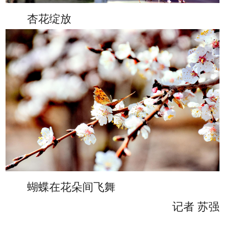
杏花绽放
蝴蝶在花朵间飞舞
记者 苏强