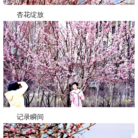
杏花绽放
记录瞬间