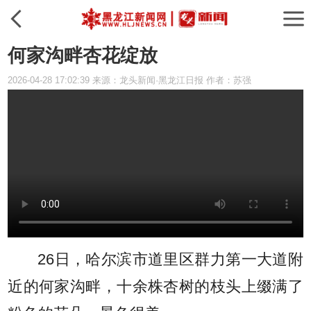
何家沟畔杏花绽放
2026-04-28 17:02:39 来源：龙头新闻·黑龙江日报 作者：苏强
26日，哈尔滨市道里区群力第一大道附
近的何家沟畔，十余株杏树的枝头上缀满了