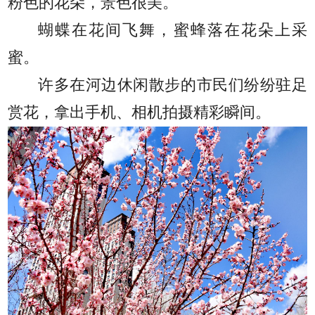
粉色的花朵，景色很美。
蝴蝶在花间飞舞，蜜蜂落在花朵上采
蜜。
许多在河边休闲散步的市民们纷纷驻足
赏花，拿出手机、相机拍摄精彩瞬间。