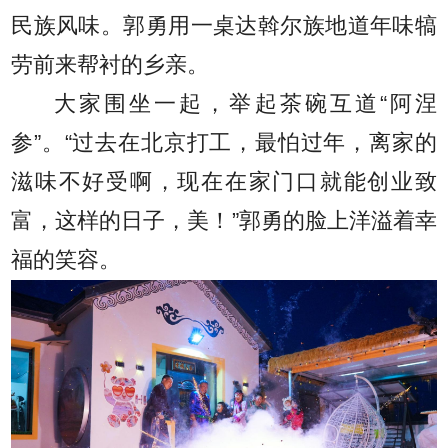
民族风味。郭勇用一桌达斡尔族地道年味犒
劳前来帮衬的乡亲。
大家围坐一起，举起茶碗互道“阿涅
参”。“过去在北京打工，最怕过年，离家的
滋味不好受啊，现在在家门口就能创业致
富，这样的日子，美！”郭勇的脸上洋溢着幸
福的笑容。