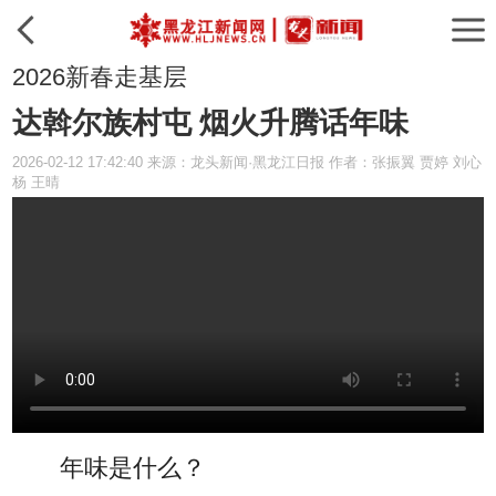
2026新春走基层
达斡尔族村屯 烟火升腾话年味
2026-02-12 17:42:40 来源：龙头新闻·黑龙江日报 作者：张振翼 贾婷 刘心
杨 王晴
年味是什么？