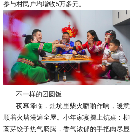
参与村民户均增收5万多元。
不一样的团圆饭
夜幕降临，灶坑里柴火噼啪作响，暖意
顺着火墙漫遍全屋。小年家宴摆上炕桌：柳
蒿芽饺子热气腾腾，香气浓郁的手把肉尽显