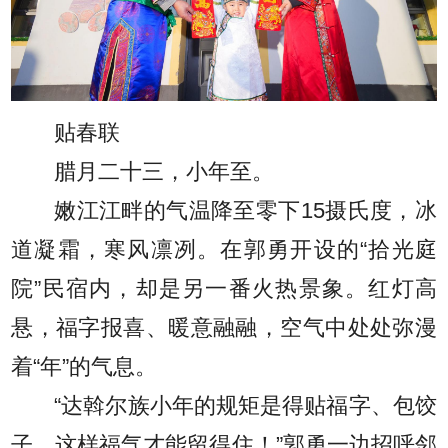
贴春联
腊月二十三，小年至。
嫩江江畔的气温降至零下15摄氏度，冰
道凝霜，寒风凛冽。在郭勇开设的“拾光庭
院”民宿内，却是另一番火热景象。红灯高
悬，福字报喜、暖意融融，空气中处处弥漫
着“年”的气息。
“达斡尔族小年的规矩是得贴福字、包饺
子，这样福气才能留得住！”郭勇一边招呼邻