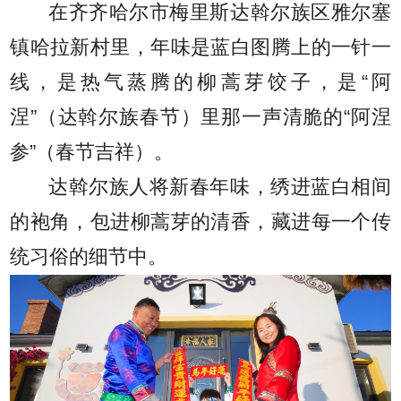
在齐齐哈尔市梅里斯达斡尔族区雅尔塞
镇哈拉新村里，年味是蓝白图腾上的一针一
线，是热气蒸腾的柳蒿芽饺子，是“阿
涅”（达斡尔族春节）里那一声清脆的“阿涅
参”（春节吉祥）。
达斡尔族人将新春年味，绣进蓝白相间
的袍角，包进柳蒿芽的清香，藏进每一个传
统习俗的细节中。