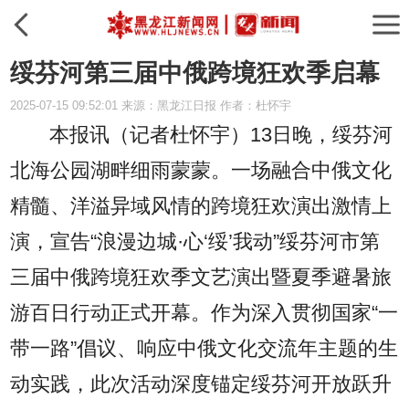
绥芬河第三届中俄跨境狂欢季启幕
2025-07-15 09:52:01 来源：黑龙江日报 作者：杜怀宇
本报讯（记者杜怀宇）
13日晚，绥芬河
北海公园湖畔细雨蒙蒙。一场融合中俄文化
精髓、洋溢异域风情的跨境狂欢演出激情上
演，宣告“浪漫边城·心‘绥’我动”绥芬河市第
三届中俄跨境狂欢季文艺演出暨夏季避暑旅
游百日行动正式开幕。作为深入贯彻国家“一
带一路”倡议、响应中俄文化交流年主题的生
动实践，此次活动深度锚定绥芬河开放跃升