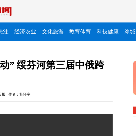
关注
经济农业
文化旅游
教育体育
科技健康
冰城
我动” 绥芬河第三届中俄跨
日报
作者：杜怀宇