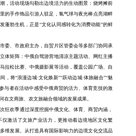
潮，活动现场勾勒出边境活力的生动图景：烧烤摊前
市里的手作饰品引游人驻足，氢气球与夜光棒点亮湖畔
焕发蓬勃生机，正是“文化认同感转化为消费动能”的鲜
市委、市政府主办，自贸片区管委会等多部门协同承
的立体矩阵：中俄自驾游营地清凉主题活动、网红主播
、马拉松比赛、中俄摄影展等活动，覆盖公园广场、自
，将“浪漫边城·文化焕新”“跃动边城·体旅融合”“魅
。参与者在活动中感受中俄商贸的活力、体育竞技的激
河在文商旅、农文旅融合领域的发展成果。
次狂欢季通过深度挖掘中俄文化、体育、商贸内涵，
，不仅激活了文旅产业活力，更推动着边境地区文化繁
的多维发展。从打造具有国际影响力的边境文化交流品