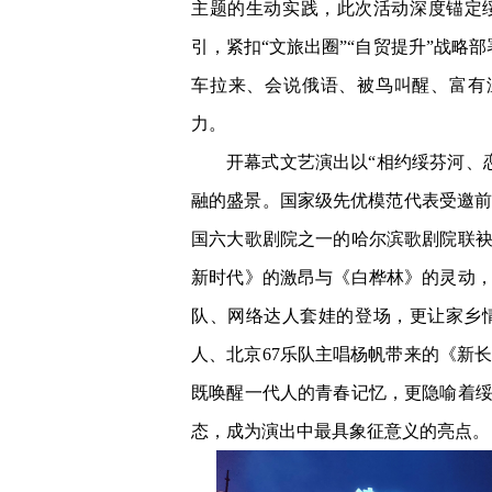
主题的生动实践，此次活动深度锚定
引，紧扣“文旅出圈”“自贸提升”战略
车拉来、会说俄语、被鸟叫醒、富有
力。
开幕式文艺演出以“相约绥芬河、
融的盛景。国家级先优模范代表受邀
国六大歌剧院之一的哈尔滨歌剧院联袂
新时代》的激昂与《白桦林》的灵动，
队、网络达人套娃的登场，更让家乡
人、北京67乐队主唱杨帆带来的《新
既唤醒一代人的青春记忆，更隐喻着绥
态，成为演出中最具象征意义的亮点。