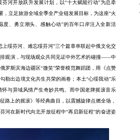
绥芬河开放跃升发展计划，以“十大赋能行动”为总牵
部署，立足旅游全域全季全产业链发展目标，为这座“火
温度、勇立潮头、感触心动”的百年口岸注入全新活
恋上绥芬河、难忘绥芬河”三个篇章串联起中俄文化交
前排观演，与现场观众共同见证中外艺术的碰撞——中
俄罗斯滨海边疆区“微笑”荣誉模范舞蹈团，用《点赞
勾勒出边境文化共生共荣的画卷；本土“心绥我动”乐
情怀与异域风情产生奇妙共鸣。而中国老牌摇滚音乐
长征路上的摇滚》等经典曲目，以震撼旋律点燃全场，
芬河在新时代向北开放征程中“再启新征程”的奋进姿