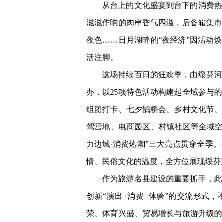
从台上的文化盛宴到台下的消费热
滋滋作响的肉串香气四溢，后备箱集
夜色……日月湖畔的“夜经济”因活动
活注脚。
这场持续百日的狂欢季，由绥芬河
办，以25项特色活动构建起全域参与
组团打卡、七夕鹊桥会、乡村文化节
驾营地、电商园区、村镇社区等全域空间
力边城·消费热潮”三大亮点贯穿全季
情、民俗文化的温度，全方位展现绥芬
作为旅游名县建设的重要抓手，此
创新“演出+消费+体验”的交流形式
荣、体育兴盛、贸易增长与旅游升级