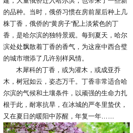
建，大量俄侨迁入哈尔滨，也带来了一些新
的品种。当时，俄侨习惯在房前屋后种上几
株丁香，俄侨的“黄房子”配上淡紫色的丁
香，是哈尔滨的独特景观。每到夏天，哈尔
滨处处飘散着丁香的香气，为这座中西合璧
的城市增添了几许别样风情。
木犀科的丁香，或为灌木，或成亚乔
木，树冠如云，姿态万千。丁香非常适合哈
尔滨的气候和土壤条件，以顽强的生命力扎
根于此，耐寒抗旱，在冰城的严冬里蛰伏，
又在夏日的暖阳中苏醒，年复一年……