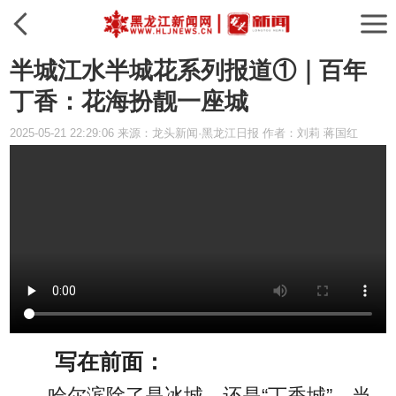
半城江水半城花系列报道①｜百年
丁香：花海扮靓一座城
2025-05-21 22:29:06 来源：龙头新闻·黑龙江日报 作者：刘莉 蒋国红
写在前面：
哈尔滨除了是冰城，还是“丁香城”。当