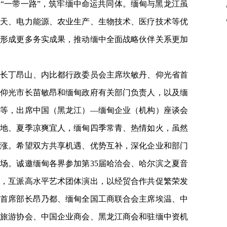
“一带一路”，筑牢缅中命运共同体。缅甸与黑龙江虽
航天、电力能源、农业生产、生物技术、医疗技术等优
，形成更多务实成果，推动缅中全面战略伙伴关系更加
长丁昂山、内比都行政委员会主席坎敏丹、仰光省首
、仰光市长苗敏昂和缅甸政府有关部门负责人，以及缅
泉等，出席中国（黑龙江）—缅甸企业（机构）座谈会
雪地、夏季凉爽宜人，缅甸四季常青、热情如火，虽然
高涨。希望双方共享机遇、优势互补，深化企业和部门
场。诚邀缅甸各界参加第35届哈洽会、哈尔滨之夏音
节，互派高水平艺术团体演出，以经贸合作共促繁荣发
省首席部长昂乃都、缅甸全国工商联合会主席埃温、中
、旅游协会、中国企业商会、黑龙江商会和驻缅中资机