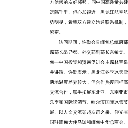
方信赖的友好邻邦，同中国高质量共建
远隔千里、但心却很近，黑龙江航空
势明显，希望双方建立沟通联系机制
紧密。
访问期间，许勤会见缅甸总统府部
席部长昂乃都、外交部副部长奈敏觉
甸—中国投资和贸易促进会主席林宝
并讲话。许勤表示，黑龙江冬季冰天
两地温度差异较大，但合作热度同样
交流合作，联手拓展东北亚、东南亚市
乐季和国际啤酒节、哈尔滨国际冰雪
展、以人文交流架起友谊之桥。仰光
国驻缅甸大使马珈和缅甸中华总商会