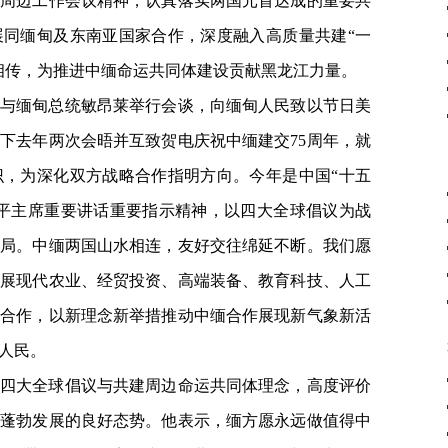
央周边工作会议精神，认真落实两国元首达成的重要共
展同缅甸及东南亚国家合作，深度融入高质量共建“一
相传，为推进中缅命运共同体建设贡献黑龙江力量。
与缅甸总统敏昂莱举行会谈，向缅甸人民致以节日美
下去年两次会晤并互致贺电庆祝中缅建交75周年，就
识，为深化双方战略合作指明方向。今年是中国“十五
近平主席重要讲话重要指示精神，以四大全球倡议为战
格局。中缅两国山水相连，友好交往绵延不断。我们愿
拓展现代农业、经贸投资、高端装备、教育科技、人工
流合作，以新理念新举措推动中缅合作展现新气象新活
人民。
四大全球倡议与共建周边命运共同体理念，高度评价
江蓬勃发展的良好态势。他表示，缅方愿永远做值得中