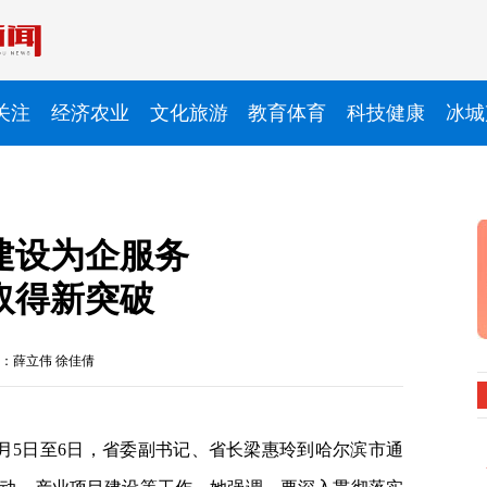
关注
经济农业
文化旅游
教育体育
科技健康
冰城
建设为企服务
取得新突破
：薛立伟 徐佳倩
月5日至6日，省委副书记、省长梁惠玲到哈尔滨市通