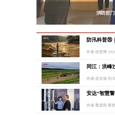
消防部门
防汛科普㉖
作者:张慧博 2026-0
同江：洪峰
作者:贺东旭 刘大泳 
安达“智慧警
作者:曹彦雨 蔡韬 翟静