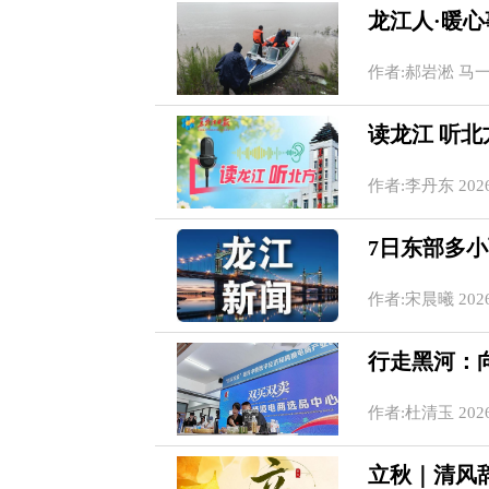
龙江人·暖
作者:郝岩淞 马一梅 李
读龙江 听北方
作者:李丹东 2026-0
7日东部多
作者:宋晨曦 2026-0
行走黑河：
作者:杜清玉 2026-0
立秋｜清风