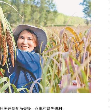
邢茂云是党员先锋，永丰村是先进村。