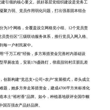
党建引领的核心要义。抓好基层党组织建设是党务工
凝聚力弱、党员作用弱化问题，打出强基固本组合
分为3个网格，全覆盖设立网格党小组、12个党员责
+党员责任区”三级联动服务体系，推行党员入网入格、
到每一户村民家中。
用“千万工程”经验，多方筹措资金完善村内基础设
型旱厕改造，安装176盏路灯，彻底扭转村庄脏乱差
，创新构建“党总支+公司+农户”发展模式，牵头成立
难题，她多方奔走筹措资金，建成4700平方米标准化
造本土“裕村香”品牌。如今，种植基地获评全国巾帼
身中国百强农产品好品牌。