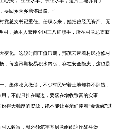
上心头，“生在永丰、长在永丰，这片土地养育了
心，要回乡为乡亲谋出路。”
扛起村党总支书记重任。任职以来，她把曾经无资产、无
文明村，她本人获评全国三八红旗手，所在村党总支获
大变化。这段时间正值汛期，邢茂云带着村民抢修村
畅，每逢汛期极易积水内涝，存在安全隐患，这也是
一、集体收入微薄，不少村民守着土地却挣不到钱，
作用，不能只挂在嘴边，要落在增收致富的实事
这份得天独厚的资源，绝不能让乡亲们捧着“金饭碗”过
动村民致富，就必须筑牢基层党组织这座战斗堡