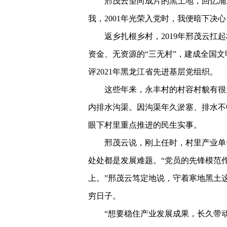
邢茂云望向成片的黑土地，回忆涌
我，2001年光荣入党时，我便暗下决
返乡扎根乡村，2019年邢茂云
资金、无资源的“三无村”，建成全国
评2021年黑龙江省先进基层党组织。
这些年来，永丰村的村容村貌有很
内排水沟渠。因沟渠年久淤塞、排水不
眼下村里重点推进的民生实事。
邢茂云说，刚上任时，村里产业单
处处都是发展难题。“党员的先锋模范
上。”邢茂云笃定地说，守着寒地黑土
穷日子。
“想要稳住产业发展成果，长久带