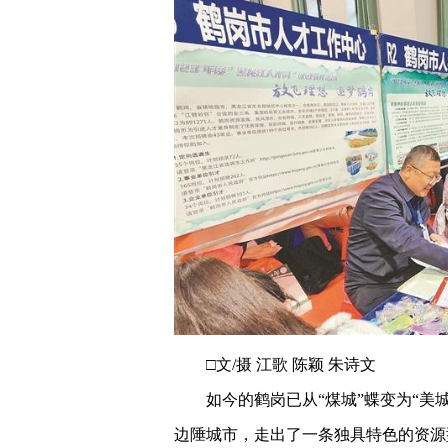
□文/摄 江歌 陈颖 朱诗文
如今的鹤岗已从“煤城”蝶变为“美
边陲城市，走出了一条独具特色的资源