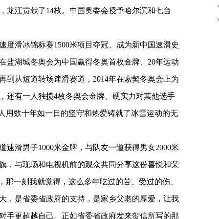
，龙江贡献了14枚。中国奥委会授予哈尔滨和七台
子速度滑冰锦标赛1500米项目夺冠、成为新中国速滑史
年在盐湖城冬奥会为中国赢得冬奥首枚金牌、20年运动
再到从短道转场速滑赛道，2014年在索契冬奥会上为
，还有一人独揽4枚冬奥会金牌、硬实力对其他选手
育人用数十年如一日的坚守和热爱铸就了冰雪运动的无
道速滑男子1000米金牌，与队友一道获得男女2000米
旗，与现场和电视机前的观众共同分享这份喜悦和荣
”，那一刻我就觉得，这么多年吃过的苦、受过的伤、
大，是省委省政府的支持，是家乡父老的厚爱，让我
对手更超越自己。正如省委省政府发来贺信所写的那