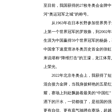
至目前，我国获得的27枚冬奥会金牌中
河“奥运冠军之城”的称号。
从1963年在日本长野参加世界男
上第一个世界冠军的罗致焕，到2002
生涯为中国赢得59个世界冠军的杨扬，
中国拿下速度滑冰冬奥历史首金的张虹
来说堪称“降维打击”的王濛，龙江体
上荣光。
2022年北京冬奥会上，我获得了短
混合接力金牌，当我身披鲜艳的五星红
耀，赛场上到处飘扬着最美的“中国红
洒下的汗水，一切都值了，是祖国的强
更有自信、更有底气驰骋在赛场，超越