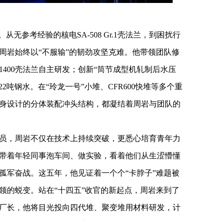
从无参考经验的核电SA-508 Gr.1壳法兰，到困扰行
周岩始终以“不服输”的韧劲攻坚克难。他带领团队修
1400壳法兰自主研发；创新“筒节成型机轧制后水压
2吨钢水。在“玲龙一号”小堆、CFR600快堆等多个重
身设计的分体装配冲头结构，都凝结着周岩与团队的
员，周岩不仅在技术上持续突破，更悉心培育青年力
带着年轻同事泡车间、做实验，看着他们从生涩懵懂
孤军奋战。这五年，他见证着一个个“卡脖子”难题被
领的蜕变。站在“十四五”收官的新起点，周岩来到了
厂长，他将目光投向四代堆、聚变堆用材料研发，计