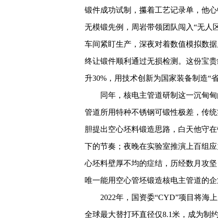
锻件成功试制，攥着工艺记录单，他心
无模锻先例，周岩带领团队闯入“无人
车间紧盯生产，深夜对着数值模拟数据
终让锻件顺利通过无损检测。这份宝贵
升30%，用技术创新为国家装备制造“
同年，核电主管道研制这一沉甸甸
管道所用特种不锈钢可锻性极差，传统
胆提出空心坯料锻造思路，白天他守在
下的节奏；夜晚在实验室推演上百组应
心坯料壁厚不均的症结，历经数月攻坚
唯一能用空心管坯锻造核电主管道的企
2022年，国资委“CYD”项目
全球最大替打环直径仅8.1米，成为制