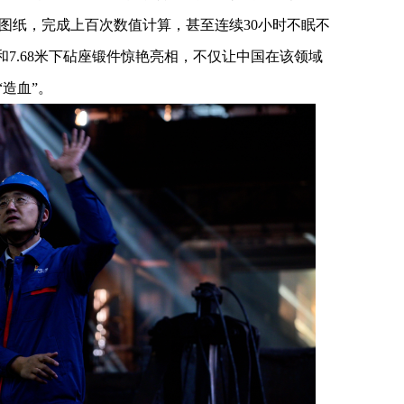
图纸，完成上百次数值计算，甚至连续30小时不眠不
和7.68米下砧座锻件惊艳亮相，不仅让中国在该领域
“造血”。