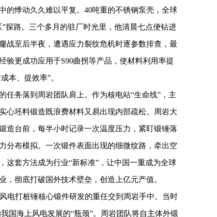
中的悸动久久难以平复。40吨重的不锈钢泵壳，全球
区”探路。三个多月的驻厂时光里，他清晨七点便钻进
鏖战至后半夜，遭遇应力裂纹危机时逐参数排查，最
经验更成功应用于S90曲拐等产品，使材料利用率提
省成本、提效率”。
的任务落到周岩团队肩上。作为核电站“生命线”，主
实心坯料锻造既浪费材料又易出现内部疏松。周岩大
锻造台前，每半小时记录一次温度压力，紧盯锻锤落
力分布模拟。一次锻件表面出现的细微纹路，牵出空
，这套方法成为行业“新标准”，让中国一重成为全球
业，彻底打破国外技术壁垒，创造上亿元产值。
将海上风电打桩锤核心锻件研发的重任交到周岩手中。当时
约我国海上风电发展的“瓶颈”。周岩团队将自主体外锻