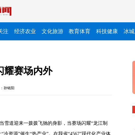
关注
经济农业
文化旅游
教育体育
科技健康
冰城
闪耀赛场内外
：孙铭阳
当雪道迎来一拨拨飞驰的身影，当赛场闪耀“龙江制
冷资源”催生“热产业”。在我省“4567”现代化产业体