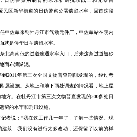
牢里，日伪警察用刺骨的冰水折磨抗联战士和无辜百
市爱民区新华街道的日伪警察公署遗留水牢，回首这段
任申佐军来到牡丹江市气动元件厂，申佐军站在院内
面就是侵华日军遗留水牢。
条北高南低的过道连通水牢入口，后来这条过道被砂
地面布满淤泥。
年到2011年第三次全国文物普查期间发现的，经过考
的附属设施。从地上和地下两处调查的情况看，地上屋
地方。在牡丹江市第三次文物普查发现的200多处日
遗留的水牢和刑讯设施。
记者说：“我在这工作几十年了，了解一些情况。现
的建筑，我们没有进行太多改动，还保留了以前的样