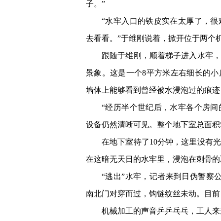
子。”
“水牢入口的铁皮实在太厚了，很
去看看。”于维刚说着，掀开位于两个
跟随于维刚，顺着梯子进入水牢，
景象。这是一个8平方米左右细长的
墙体上能够看到曾经被水浸泡过的痕迹
“经历半个世纪后，水牢各个房间
设备仍然清晰可见。整个地下室总面积
在地下室待了10分钟，这里没有
在这暗无天日的水牢里，浸泡在刺骨的
“逃出”水牢，记者来到日伪警察
南北门对穿而过，钩链纹丝未动。目前
机械加工的声音乒乒乓乓，工人来