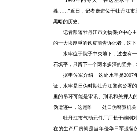
“1940年的冬天，在这座水
姓……”近日，记者走进位于牡丹江
黑暗的历史。
记者跟随牡丹江市文物保护中心主
的一大块厚重的铁皮前告诉记者，这下
水牢位于院子中央地下，过去有一
石填平，只留下一个两米多深的竖井，
据申佐军介绍，这处水牢是2007
证，水牢是日伪时期牡丹江警察公署
里的吊环可能是审讯、刑讯和关押人的
伪遗迹中，这是唯一一处日伪警察机关
牡丹江市气动元件厂厂长于维刚对
在的生产厂房就是当年侵华日军遗留