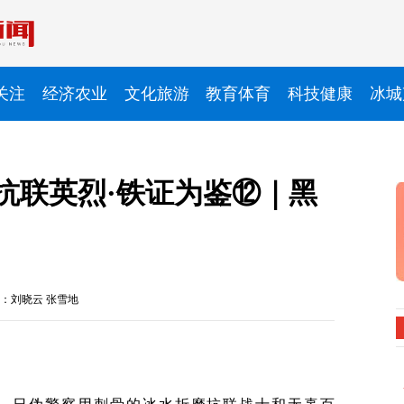
关注
经济农业
文化旅游
教育体育
科技健康
冰城
抗联英烈·铁证为鉴⑫｜黑
：刘晓云 张雪地