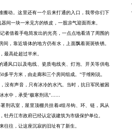
难搬动。这里还有一个后来打通的入口，我带你们下
机器间一块一米见方的铁皮，一股凉气迎面而来。
记者借着手电筒发出的光亮，一点点地看清了周围的
小房间，靠近墙体的地方仍有水，上面飘着斑斑铁锈。
，最高处超过半米。
的通风口以及电线、瓷质电线夹、灯泡、开关等供电
50多平方米，由走廊和三个房间组成。”于维刚说。
光，没有声音，只有冰冷的水汽。当时，抗日军民被困
冰水中，承受“极寒刑讯”……
公署刑讯室，屋里顶棚共挂着4组吊钩、环、链，风从
，牡丹江市政府已经认定该建筑为市级保护单位。
来往往，让这座沉寂的旧址有了新生。