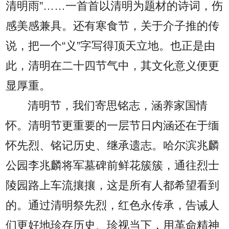
清明雨”……一首首以清明为题材的诗词，伤
感美感兼具。还有寒食节，关于介子推的传
说，把一个“义”字写得顶天立地。也正是由
此，清明在二十四节气中，其文化意义便更
显厚重。
清明节，我们寄思铭志，涵养家国情
怀。清明节更重要的一层节日内涵还在于缅
怀先烈、铭记历史、继承遗志。哈尔滨兆麟
公园李兆麟将军墓碑前鲜花簇簇，通往烈士
陵园路上车流攘攘，这是所有人都希望看到
的。通过清明祭先烈，红色永传承，告诫人
们更好地珍存历史、珍视当下，用革命精神