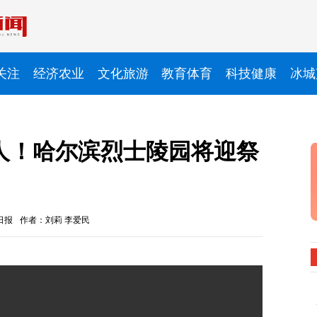
关注
经济农业
文化旅游
教育体育
科技健康
冰城
人！哈尔滨烈士陵园将迎祭
日报
作者：刘莉 李爱民