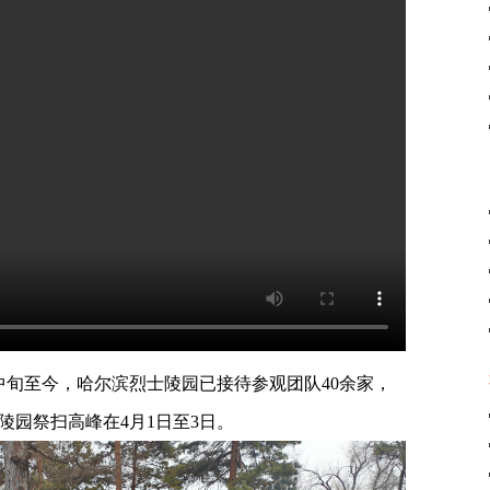
中旬至今，哈尔滨烈士陵园已接待参观团队40余家，
陵园祭扫高峰在4月1日至3日。