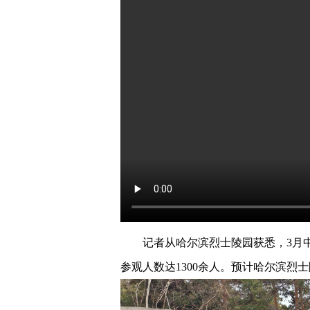
记者从哈尔滨烈士陵园获悉，3月
参观人数达1300余人。预计哈尔滨烈士