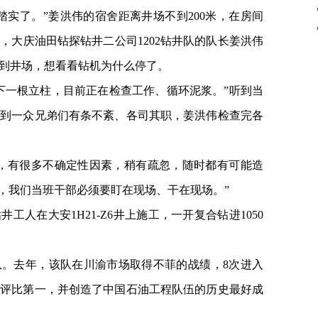
踏实了。”姜洪伟的宿舍距离井场不到200米，在房间
，大庆油田钻探钻井二公司1202钻井队的队长姜洪伟
到井场，想看看钻机为什么停了。
下一根立柱，目前正在检查工作、循环泥浆。”听到当
看到一众兄弟们有条不紊、各司其职，姜洪伟检查完各
，有很多不确定性因素，稍有疏忽，随时都有可能造
序，我们当班干部必须要盯在现场、干在现场。”
井工人在大安1H21-Z6井上施工，一开复合钻进1050
杆队。去年，该队在川渝市场取得不菲的战绩，8次进入
合评比第一，并创造了中国石油工程队伍的历史最好成