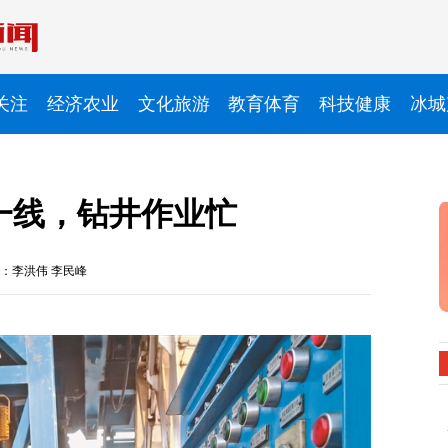
关注
经济农业
文化旅游
教育体育
科技健康
冰城
一线，钻井作业忙
：李洪伟 李民峰