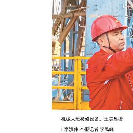
机械大班检修设备。王昊昱摄
□李洪伟 本报记者 李民峰