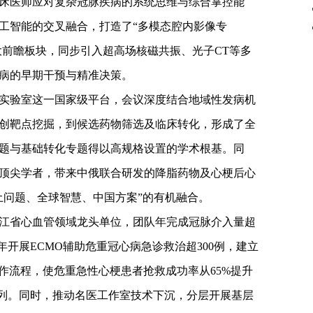
床医师应对复杂冠脉疾病的系统思维与综合掌控能
工智能的交叉融合，打造了“多模态腔内影像专
大前瞻板块，同步引入超高场核磁共振、光子CT等多
病的早期干预与精准决策。
实验室这一国家级平台，会议深度结合地域性发病机
创靶点挖掘，到候选药物筛选及临床转化，形成了全
题与基础转化专题得以高规格设置的学术根基。同
顶尖学者，带来中俄联合研发的降脂药物及心梗后心
土问题、全球智慧、中国方案”的有机融合。
江省心血管领域龙头单位，团队年完成冠脉介入量超
年开展ECMO辅助危重冠心病急诊救治超300例，建立
作流程，使危重急性心梗患者抢救成功率从65%提升
前列。同时，推动名医工作室技术下沉，分层开展基层