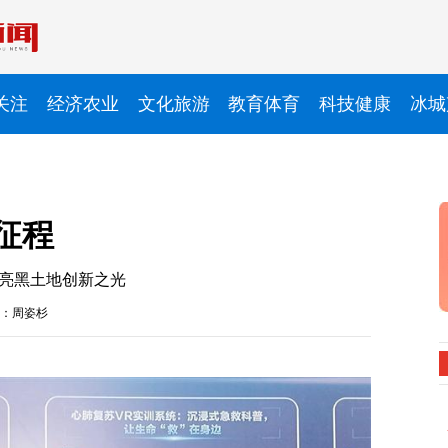
关注
经济农业
文化旅游
教育体育
科技健康
冰城
征程
点亮黑土地创新之光
：周姿杉