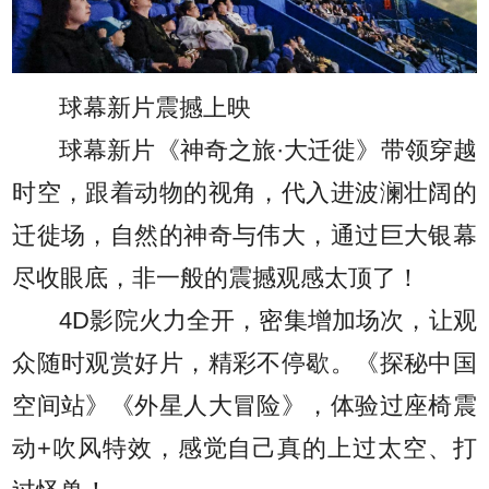
球幕新片震撼上映
球幕新片《神奇之旅·大迁徙》带领穿越
时空，跟着动物的视角，代入进波澜壮阔的
迁徙场，自然的神奇与伟大，通过巨大银幕
尽收眼底，非一般的震撼观感太顶了！
4D影院火力全开，密集增加场次，让观
众随时观赏好片，精彩不停歇。《探秘中国
空间站》《外星人大冒险》，体验过座椅震
动+吹风特效，感觉自己真的上过太空、打