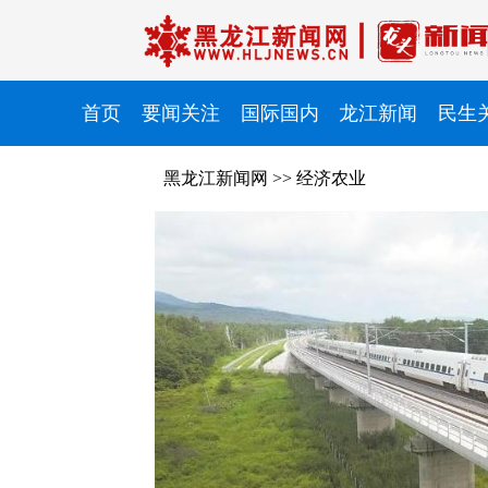
首页
要闻关注
国际国内
龙江新闻
民生
黑龙江新闻网
>>
经济农业