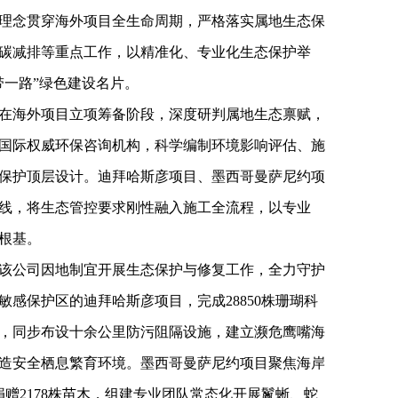
理念贯穿海外项目全生命周期，严格落实属地生态保
碳减排等重点工作，以精准化、专业化生态保护举
带一路”绿色建设名片。
在海外项目立项筹备阶段，深度研判属地生态禀赋，
国际权威环保咨询机构，科学编制环境影响评估、施
保护顶层设计。迪拜哈斯彦项目、墨西哥曼萨尼约项
线，将生态管控要求刚性融入施工全流程，以专业
根基。
该公司因地制宜开展生态保护与修复工作，全力守护
感保护区的迪拜哈斯彦项目，完成28850株珊瑚科
搬迁，同步布设十余公里防污阻隔设施，建立濒危鹰嘴海
造安全栖息繁育环境。墨西哥曼萨尼约项目聚焦海岸
捐赠2178株苗木，组建专业团队常态化开展鬣蜥、蛇