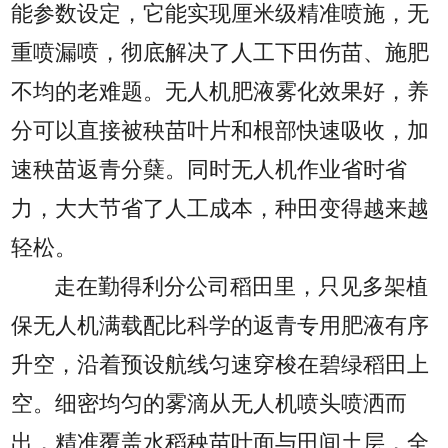
能参数设定，它能实现厘米级精准喷施，无
重喷漏喷，彻底解决了人工下田伤苗、施肥
不均的老难题。无人机肥液雾化效果好，养
分可以直接被秧苗叶片和根部快速吸收，加
速秧苗返青分蘖。同时无人机作业省时省
力，大大节省了人工成本，种田变得越来越
轻松。
走在勤得利分公司稻田里，只见多架植
保无人机满载配比科学的返青专用肥液有序
升空，沿着预设航线匀速穿梭在碧绿稻田上
空。细密均匀的雾滴从无人机喷头喷洒而
出，精准覆盖水稻秧苗叶面与田间土层，全