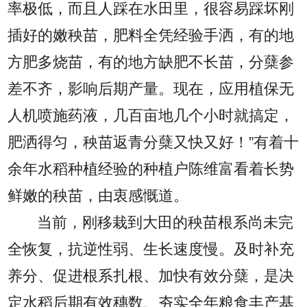
率极低，而且人踩在水田里，很容易踩坏刚
插好的嫩秧苗，肥料全凭经验手洒，有的地
方肥多烧苗，有的地方缺肥不长苗，分蘖参
差不齐，影响后期产量。现在，应用植保无
人机喷施药液，几百亩地几个小时就搞定，
肥洒得匀，秧苗返青分蘖又快又好！”有着十
余年水稻种植经验的种植户陈维富看着长势
鲜嫩的秧苗，由衷感慨道。
当前，刚移栽到大田的秧苗根系尚未完
全恢复，抗逆性弱、生长速度慢。及时补充
养分、促进根系扎根、加快有效分蘖，是决
定水稻后期有效穗数、夯实全年粮食丰产基