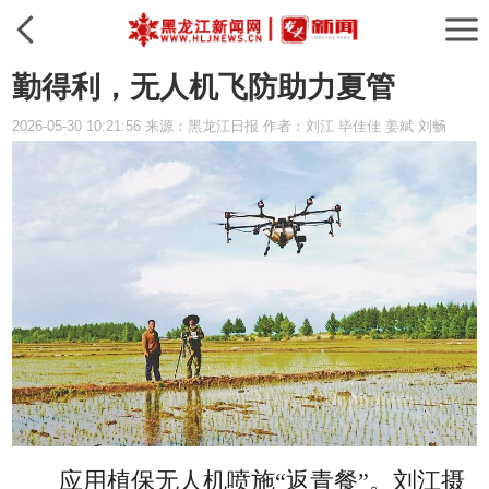
勤得利，无人机飞防助力夏管
2026-05-30 10:21:56 来源：黑龙江日报 作者：刘江 毕佳佳 姜斌 刘畅
应用植保无人机喷施“返青餐”。刘江摄