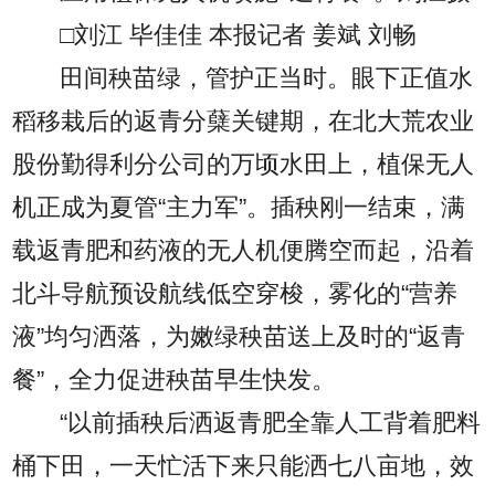
□刘江 毕佳佳 本报记者 姜斌 刘畅
田间秧苗绿，管护正当时。眼下正值水
稻移栽后的返青分蘖关键期，在北大荒农业
股份勤得利分公司的万顷水田上，植保无人
机正成为夏管“主力军”。插秧刚一结束，满
载返青肥和药液的无人机便腾空而起，沿着
北斗导航预设航线低空穿梭，雾化的“营养
液”均匀洒落，为嫩绿秧苗送上及时的“返青
餐”，全力促进秧苗早生快发。
“以前插秧后洒返青肥全靠人工背着肥料
桶下田，一天忙活下来只能洒七八亩地，效