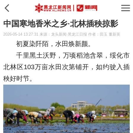
中国寒地香米之乡·北林插秧掠影
2026-05-14 13:27:31 来源：龙头新闻·黑龙江日报 作者：田玉 董新英
初夏染阡陌，水田焕新颜。
千里黑土沃野，万顷稻池含翠，绥化市
北林区103万亩水田次第铺开，如约驶入插
秧好时节。