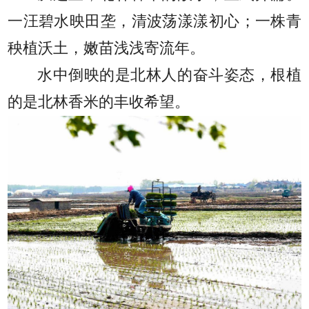
一汪碧水映田垄，清波荡漾漾初心；一株青
秧植沃土，嫩苗浅浅寄流年。
水中倒映的是北林人的奋斗姿态，根植
的是北林香米的丰收希望。