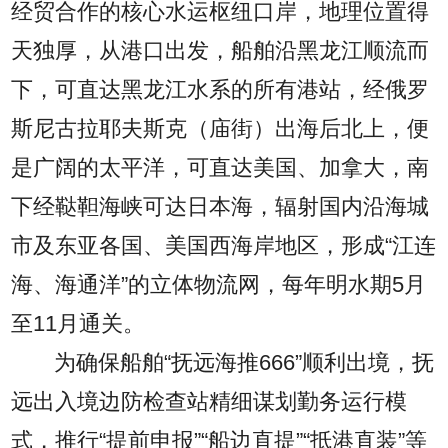
经贸合作的核心水运枢纽口岸，地理位置得
天独厚，从港口出发，船舶沿黑龙江顺流而
下，可直达黑龙江水系的所有港站，经俄罗
斯尼古拉耶夫斯克（庙街）出海后北上，便
是广阔的太平洋，可直达美国、加拿大，南
下经鞑靼海峡可达日本海，辐射国内沿海城
市及东亚各国、美国西海岸地区，形成“江连
海、海通洋”的立体物流网，每年明水期5月
至11月通关。
为确保船舶“抚远海推666”顺利出境，抚
远出入境边防检查站精细谋划勤务运行模
式，推行“提前申报”“船边直提”“抵港直装”等