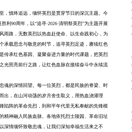
至，慎终追远，缅怀英烈是贯穿节日的深沉主题。今
利90周年，以“追寻·2026·清明祭英烈”为主题开展
风雨路，无数英烈以热血赴使命、以生命践初心，为
个承载思念与敬意的时节，追寻英烈足迹，赓续红色
是传承红色基因、凝聚奋进力量的时代课题，把英烈
之光照亮前行之路，让红色血脉在接续奋斗中永续流
忠魂的深情回望。每一位英烈，都是民族的脊梁、时
而出，在山河动荡的岁月舍生取义，用热血浇灌理
锋陷阵的革命先烈，到和平年代里无私奉献的先锋模
的精神融入民族血脉。各地依托烈士陵园、革命旧址
以深情缅怀致敬忠魂，让我们深知幸福生活来之不