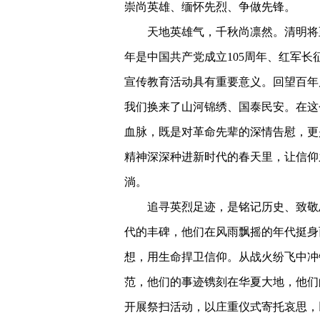
崇尚英雄、缅怀先烈、争做先锋。
天地英雄气，千秋尚凛然。清明将
年是中国共产党成立105周年、红军长征胜
宣传教育活动具有重要意义。回望百年
我们换来了山河锦绣、国泰民安。在这
血脉，既是对革命先辈的深情告慰，更
精神深深种进新时代的春天里，让信仰
淌。
追寻英烈足迹，是铭记历史、致敬
代的丰碑，他们在风雨飘摇的年代挺身
想，用生命捍卫信仰。从战火纷飞中冲
范，他们的事迹镌刻在华夏大地，他们
开展祭扫活动，以庄重仪式寄托哀思，